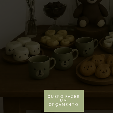
encontr
em cada
QUERO FAZER
UM
ORÇAMENTO