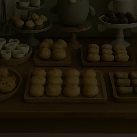
a o afeto
 detalhe.