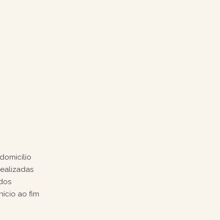
domicílio
realizadas
ados
nício ao fim